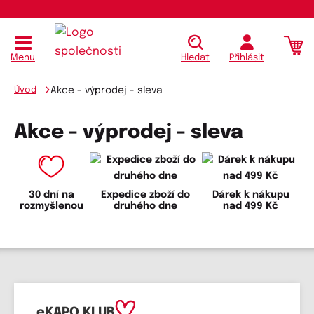
Menu
Hledat
Přihlásit
Úvod
Akce - výprodej - sleva
Akce - výprodej - sleva
30 dní na
Expedice zboží do
Dárek k nákupu
rozmyšlenou
druhého dne
nad 499 Kč
eKAPO KLUB