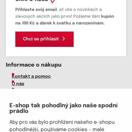
Přihlaste svůj email
, ať víte o novinkách a
slevových akcích jako první! Pošleme Vám
kupón
na 100 Kč a dárek k svátku a narozeninám.
Chci se přihlásit
Informace o nákupu
Kontakt a pomoc
O nás
Kariéra
Doprava, platba
E-shop tak pohodlný jako naše spodní
Velkoobchod
prádlo
Vrácení zboží, reklamace
Obchodní podmínky
Aby pro vás bylo prohlížení našeho e-shopu
Průvodce spokojené ženy
pohodlnější, používáme cookies – malé