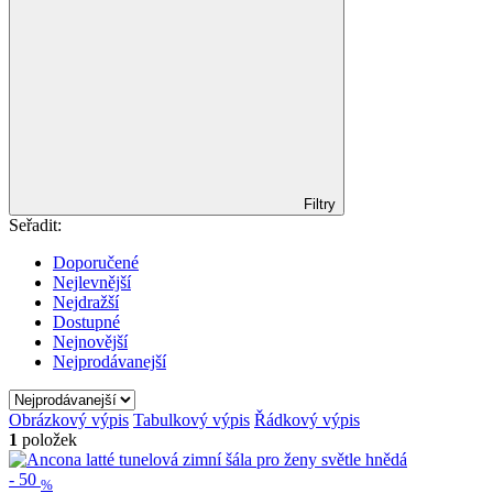
Filtry
Seřadit:
Doporučené
Nejlevnější
Nejdražší
Dostupné
Nejnovější
Nejprodávanejší
Obrázkový výpis
Tabulkový výpis
Řádkový výpis
1
položek
-
50
%