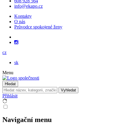
608 928 564
info@ekapo.cz
Kontakty
O nás
Průvodce spokojené ženy
cz
sk
Menu
Hledat
Vyhledat
Přihlásit
Navigační menu