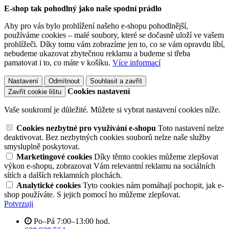
E-shop tak pohodlný jako naše spodní prádlo
Aby pro vás bylo prohlížení našeho e-shopu pohodlnější,
používáme cookies – malé soubory, které se dočasně uloží ve vašem
prohlížeči. Díky tomu vám zobrazíme jen to, co se vám opravdu líbí,
nebudeme ukazovat zbytečnou reklamu a budeme si třeba
pamatovat i to, co máte v košíku.
Více informací
Nastavení
Odmítnout
Souhlasit a zavřít
Cookies nastavení
Zavřít cookie lištu
Vaše soukromí je důležité. Můžete si vybrat nastavení cookies níže.
Cookies nezbytné pro využívání e-shopu
Toto nastavení nelze
deaktivovat. Bez nezbytných cookies souborů nelze naše služby
smysluplně poskytovat.
Marketingové cookies
Díky těmto cookies můžeme zlepšovat
výkon e-shopu, zobrazovat Vám relevantní reklamu na sociálních
sítích a dalších reklamních plochách.
Analytické cookies
Tyto cookies nám pomáhají pochopit, jak e-
shop používáte. S jejich pomocí ho můžeme zlepšovat.
Potvrzuji
Po–Pá 7:00–13:00 hod.