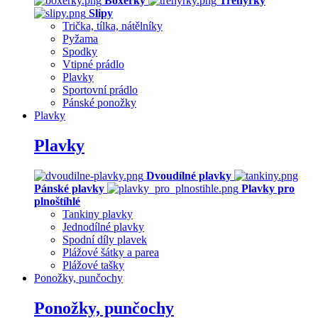
Boxerky
Trenýrky
Slipy
Trička, tílka, nátělníky
Pyžama
Spodky
Vtipné prádlo
Plavky
Sportovní prádlo
Pánské ponožky
Plavky
Plavky
Dvoudílné plavky
Pánské plavky
Plavky pro
plnoštíhlé
Tankiny plavky
Jednodílné plavky
Spodní díly plavek
Plážové šátky a parea
Plážové tašky
Ponožky, punčochy
Ponožky, punčochy