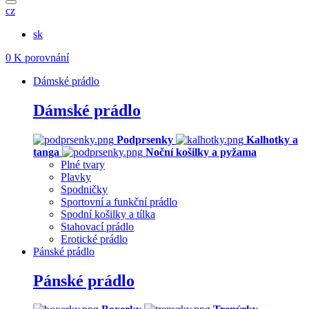
cz
sk
0
K porovnání
Dámské prádlo
Dámské prádlo
Podprsenky
Kalhotky a
tanga
Noční košilky a pyžama
Plné tvary
Plavky
Spodničky
Sportovní a funkční prádlo
Spodní košilky a tílka
Stahovací prádlo
Erotické prádlo
Pánské prádlo
Pánské prádlo