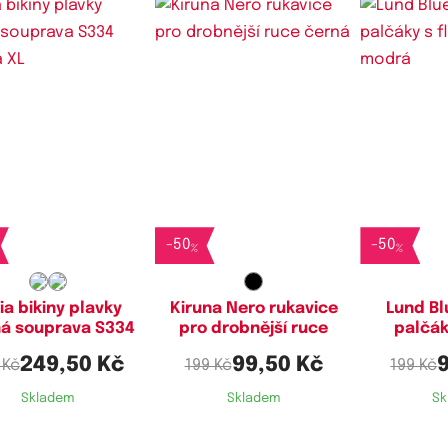
stupné velikosti:
L,
XL,
XXL
-
50
-
50
%
%
ia bikiny plavky
Kiruna Nero rukavice
Lund Bl
ná souprava S334
pro drobnější ruce
palčák
249,50 Kč
99,50 Kč
 Kč
199 Kč
199 Kč
Skladem
Skladem
Sk