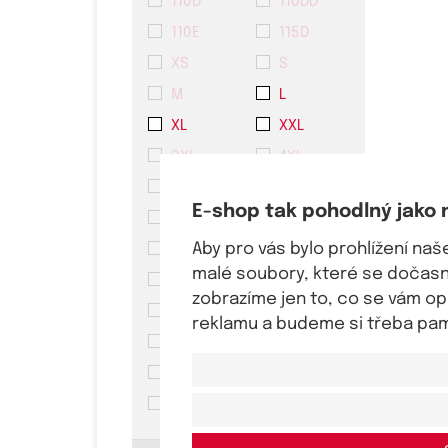
110D
110DD
110E
115D
XS
S
M
L
XL
XXL
3XL
4XL
5XL
6XL
E-shop tak pohodlný jako 
1-2 roky
2-3 roky
Aby pro vás bylo prohlížení na
3-4 roky
5-6 let
malé soubory, které se dočasně
x
35-38
zobrazíme jen to, co se vám o
35-39
36-40
reklamu a budeme si třeba pama
38-41
38-42
39-42
42-44
43-46