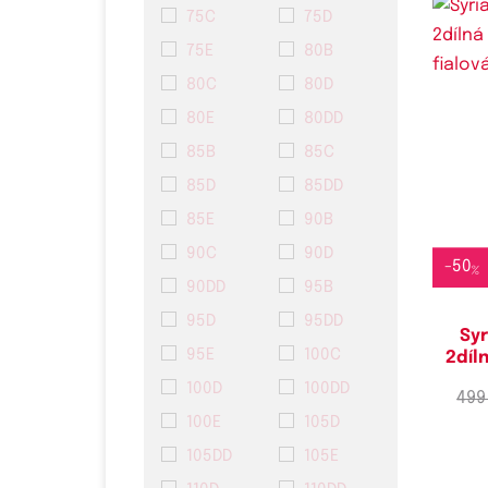
75C
75D
75E
80B
80C
80D
80E
80DD
85B
85C
Do
85D
85DD
85E
90B
90C
90D
-
50
%
90DD
95B
95D
95DD
Syr
95E
100C
2díl
100D
100DD
499
100E
105D
105DD
105E