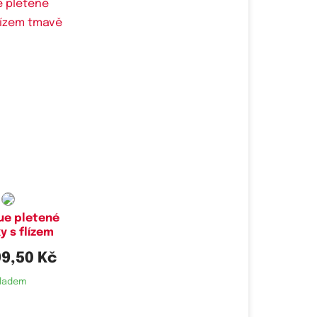
ue pletené
y s flízem
99,50 Kč
ladem