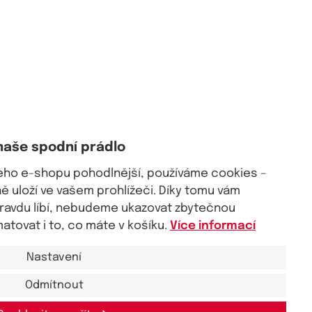
naše spodní prádlo
šeho e-shopu pohodlnější, používáme cookies –
 uloží ve vašem prohlížeči. Díky tomu vám
pravdu líbí, nebudeme ukazovat zbytečnou
tovat i to, co máte v košíku.
Více informací
Nastavení
Odmítnout