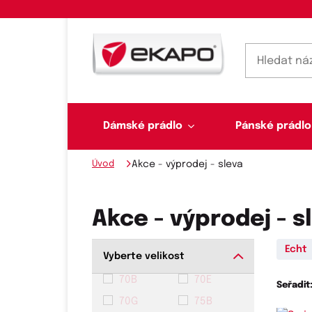
Dámské prádlo
Pánské prádlo
Úvod
Akce - výprodej - sleva
Dámské prádlo
Pánské prádlo
Plavky
Ponožky, punčochy
Šály, šátky
Akce - výprodej - s
Echt
Vyberte velikost
Novinky na skladě
70B
70E
Seřadit
Dvoudílné plavky
Klasické šátky
Podprsenky
Ponožky
Boxerky
70G
75B