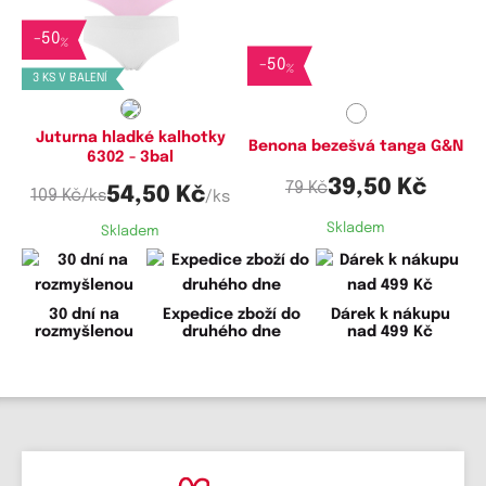
Dostupné velikosti:
Dostupné velikosti:
-
50
XL
S
%
-
50
%
3 KS V BALENÍ
Juturna hladké kalhotky
Benona bezešvá tanga G&N
6302 - 3bal
39,50 Kč
79 Kč
54,50 Kč
109 Kč
/ks
/ks
Skladem
Skladem
30 dní na
Expedice zboží do
Dárek k nákupu
rozmyšlenou
druhého dne
nad 499 Kč