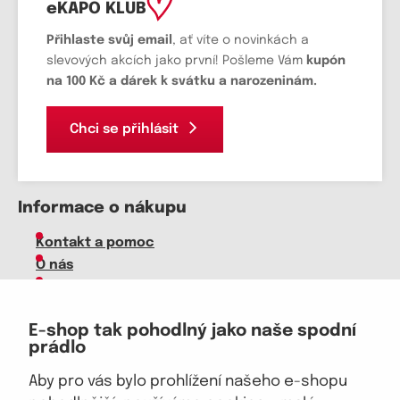
eKAPO KLUB
Přihlaste svůj email
, ať víte o novinkách a
slevových akcích jako první! Pošleme Vám
kupón
na 100 Kč a dárek k svátku a narozeninám.
Chci se přihlásit
Informace o nákupu
Kontakt a pomoc
O nás
Kariéra
Doprava, platba
E-shop tak pohodlný jako naše spodní
Velkoobchod
prádlo
Vrácení zboží, reklamace
Obchodní podmínky
Aby pro vás bylo prohlížení našeho e-shopu
Průvodce spokojené ženy