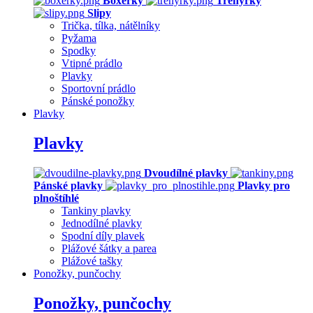
Boxerky
Trenýrky
Slipy
Trička, tílka, nátělníky
Pyžama
Spodky
Vtipné prádlo
Plavky
Sportovní prádlo
Pánské ponožky
Plavky
Plavky
Dvoudílné plavky
Pánské plavky
Plavky pro
plnoštíhlé
Tankiny plavky
Jednodílné plavky
Spodní díly plavek
Plážové šátky a parea
Plážové tašky
Ponožky, punčochy
Ponožky, punčochy