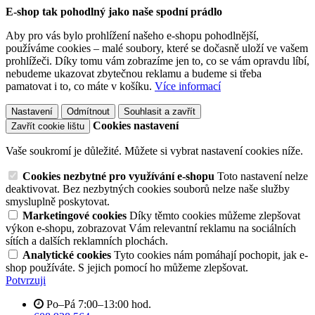
E-shop tak pohodlný jako naše spodní prádlo
Aby pro vás bylo prohlížení našeho e-shopu pohodlnější,
používáme cookies – malé soubory, které se dočasně uloží ve vašem
prohlížeči. Díky tomu vám zobrazíme jen to, co se vám opravdu líbí,
nebudeme ukazovat zbytečnou reklamu a budeme si třeba
pamatovat i to, co máte v košíku.
Více informací
Nastavení
Odmítnout
Souhlasit a zavřít
Cookies nastavení
Zavřít cookie lištu
Vaše soukromí je důležité. Můžete si vybrat nastavení cookies níže.
Cookies nezbytné pro využívání e-shopu
Toto nastavení nelze
deaktivovat. Bez nezbytných cookies souborů nelze naše služby
smysluplně poskytovat.
Marketingové cookies
Díky těmto cookies můžeme zlepšovat
výkon e-shopu, zobrazovat Vám relevantní reklamu na sociálních
sítích a dalších reklamních plochách.
Analytické cookies
Tyto cookies nám pomáhají pochopit, jak e-
shop používáte. S jejich pomocí ho můžeme zlepšovat.
Potvrzuji
Po–Pá 7:00–13:00 hod.