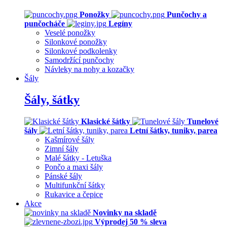
Ponožky
Punčochy a
punčocháče
Legíny
Veselé ponožky
Silonkové ponožky
Silonkové podkolenky
Samodržící punčochy
Návleky na nohy a kozačky
Šály
Šály, šátky
Klasické šátky
Tunelové
šály
Letní šátky, tuniky, parea
Kašmírové šály
Zimní šály
Malé šátky - Letuška
Pončo a maxi šály
Pánské šály
Multifunkční šátky
Rukavice a čepice
Akce
Novinky na skladě
Výprodej 50 % sleva