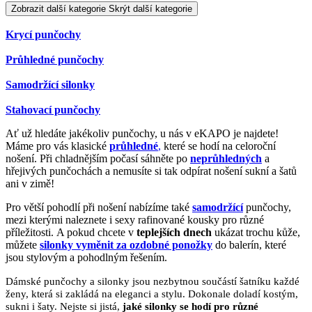
Zobrazit další kategorie
Skrýt další kategorie
Krycí punčochy
Průhledné punčochy
Samodržící silonky
Stahovací punčochy
Ať už hledáte jakékoliv punčochy, u nás v eKAPO je najdete!
Máme pro vás klasické
průhledné
,
které se hodí na celoroční
nošení. Při chladnějším počasí sáhněte po
neprůhledných
a
hřejivých punčochách a nemusíte si tak odpírat nošení sukní a šatů
ani v zimě!
Pro větší pohodlí při nošení nabízíme také
samodržící
punčochy,
mezi kterými naleznete i sexy rafinované kousky pro různé
příležitosti. A pokud chcete v
teplejších dnech
ukázat trochu kůže,
můžete
silonky vyměnit za ozdobné ponožky
do balerín, které
jsou stylovým a pohodlným řešením.
Dámské punčochy a silonky jsou nezbytnou součástí šatníku každé
ženy, která si zakládá na eleganci a stylu. Dokonale doladí kostým,
sukni i šaty. Nejste si jistá,
jaké silonky se hodí pro různé