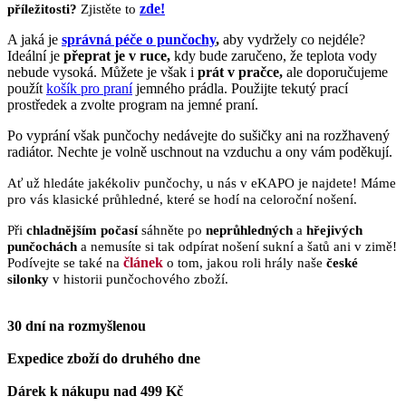
zde!
příležitosti?
Zjistěte to
A jaká je
správná péče o punčochy
,
aby vydržely co nejdéle?
Ideální je
přeprat je v ruce,
kdy bude zaručeno, že teplota vody
nebude vysoká. Můžete je však i
prát v pračce,
ale doporučujeme
použít
košík pro praní
jemného prádla. Použijte tekutý prací
prostředek a zvolte program na jemné praní.
Po vyprání však punčochy nedávejte do sušičky ani na rozžhavený
radiátor. Nechte je volně uschnout na vzduchu a ony vám poděkují.
Ať už hledáte jakékoliv punčochy, u nás v eKAPO je najdete! Máme
pro vás klasické průhledné, které se hodí na celoroční nošení.
Při
chladnějším počasí
sáhněte po
neprůhledných
a
hřejivých
punčochách
a nemusíte si tak odpírat nošení sukní a šatů ani v zimě!
článek
Podívejte se také na
o tom, jakou roli hrály naše
české
silonky
v historii punčochového zboží.
30 dní na rozmyšlenou
Expedice zboží do druhého dne
Dárek k nákupu nad 499 Kč