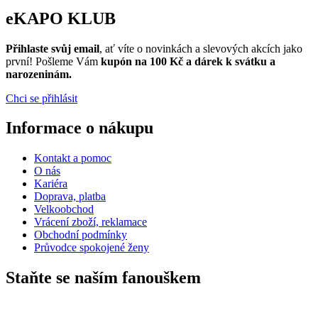
eKAPO KLUB
Přihlaste svůj email
, ať víte o novinkách a slevových akcích jako
první! Pošleme Vám
kupón na 100 Kč a dárek k svátku a
narozeninám.
Chci se přihlásit
Informace o nákupu
Kontakt a pomoc
O nás
Kariéra
Doprava, platba
Velkoobchod
Vrácení zboží, reklamace
Obchodní podmínky
Průvodce spokojené ženy
Staňte se naším fanouškem