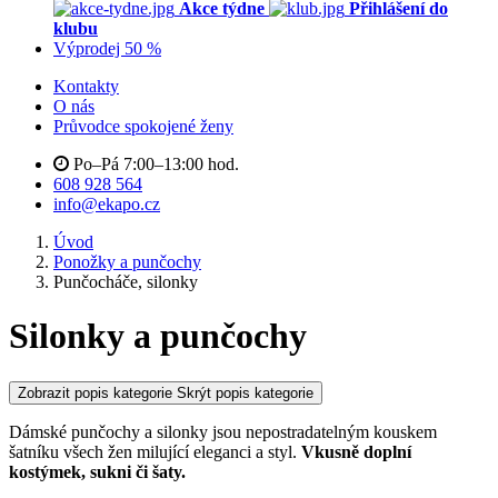
Akce týdne
Přihlášení do
klubu
Výprodej 50 %
Kontakty
O nás
Průvodce spokojené ženy
Po–Pá 7:00–13:00 hod.
608 928 564
info@ekapo.cz
Úvod
Ponožky a punčochy
Punčocháče, silonky
Silonky a punčochy
Zobrazit popis kategorie
Skrýt popis kategorie
Dámské punčochy a silonky jsou nepostradatelným kouskem
šatníku všech žen milující eleganci a styl.
Vkusně doplní
kostýmek, sukni či šaty.