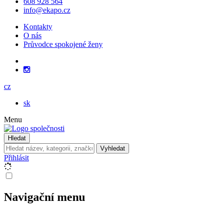
608 928 564
info@ekapo.cz
Kontakty
O nás
Průvodce spokojené ženy
cz
sk
Menu
Hledat
Vyhledat
Přihlásit
Navigační menu