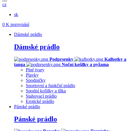
cz
sk
0
K porovnání
Dámské prádlo
Dámské prádlo
Podprsenky
Kalhotky a
tanga
Noční košilky a pyžama
Plné tvary
Plavky
Spodničky
Sportovní a funkční prádlo
Spodní košilky a tílka
Stahovací prádlo
Erotické prádlo
Pánské prádlo
Pánské prádlo